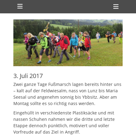
Primäres Menü
Zum
Heade
Inhalt
Toggl
springen
3. Juli 2017
Zwei ganze Tage Fußmarsch lagen bereits hinter uns
– kalt auf der Feldwiesalm, nass von Lunz bis Maria
Seesal und angenehm sonnig bis Ybbsitz. Aber am
Montag sollte es so richtig nass werden.
Eingehüllt in verschiedenste Plastiksäcke und mit
nassen Schuhen nahmen wir die dritte und letzte
Etappe dennoch pünktlich, motiviert und voller
Vorfreude auf das Ziel in Angriff.