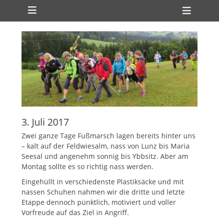
Primäres Menü
Zum
Heade
Inhalt
Toggl
springen
3. Juli 2017
Zwei ganze Tage Fußmarsch lagen bereits hinter uns
– kalt auf der Feldwiesalm, nass von Lunz bis Maria
Seesal und angenehm sonnig bis Ybbsitz. Aber am
Montag sollte es so richtig nass werden.
Eingehüllt in verschiedenste Plastiksäcke und mit
nassen Schuhen nahmen wir die dritte und letzte
Etappe dennoch pünktlich, motiviert und voller
Vorfreude auf das Ziel in Angriff.